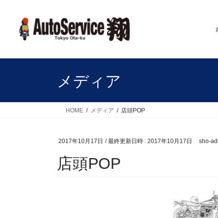
コ
ナ
ン
ビ
テ
ゲ
ン
ー
ツ
シ
へ
ョ
ス
ン
メディア
キ
に
ッ
移
プ
動
HOME
メディア
店頭POP
2017年10月17日
/ 最終更新日時 :
2017年10月17日
sho-ad
店頭POP