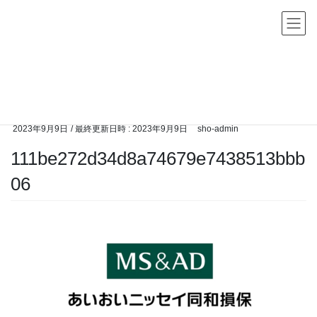
コ
ナ
ン
ビ
テ
ゲ
ン
ー
メディア
ツ
シ
へ
ョ
HOME
メディア
111be272d34d8a74679e7438513bbb06
ス
ン
キ
に
2023年9月9日
/ 最終更新日時 :
2023年9月9日
sho-admin
ッ
移
111be272d34d8a74679e7438513bbb
プ
動
06