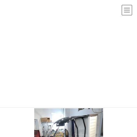
コ
ナ
ン
ビ
テ
ゲ
ン
ー
投稿
ツ
シ
へ
ョ
HOME
トリシティ155 ルーフ仕様 特大リアボックス
ス
ン
6eb3a298-f8f4-4101-8937-a4bf44288d44-3838-000003796812d7c7_file
キ
に
ッ
移
2020年1月13日
/ 最終更新日時 :
2020年1月13日
sho-admin
プ
動
6eb3a298-f8f4-4101-8937-
a4bf44288d44-3838-
000003796812d7c7_file