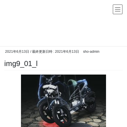
コ
ナ
ン
ビ
テ
ゲ
ン
ー
メディア
ツ
シ
へ
ョ
HOME
メディア
img9_01_l
ス
ン
キ
に
2021年6月13日
/ 最終更新日時 :
2021年6月13日
sho-admin
ッ
移
img9_01_l
プ
動