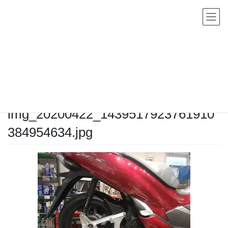
コ
ナ
ン
ビ
テ
ゲ
ン
ー
メディア
ツ
シ
へ
ョ
HOME
メディア
img_20200422_1439517923761910384954634.jpg
ス
ン
キ
に
2020年4月22日
/ 最終更新日時 :
2020年4月22日
sho-admin
ッ
移
img_20200422_1439517923761910
プ
動
384954634.jpg