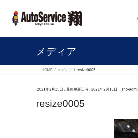
コ
ナ
ン
ビ
テ
ゲ
ン
ー
ツ
シ
へ
ョ
ス
ン
メディア
キ
に
ッ
移
プ
動
HOME
メディア
resize0005
2021年2月15日
/ 最終更新日時 :
2021年2月15日
sho-admi
resize0005