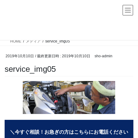
コ
ナ
ン
ビ
テ
ゲ
ン
ー
メディア
ツ
シ
へ
ョ
HOME
メディア
service_img05
ス
ン
キ
に
2019年10月10日
/ 最終更新日時 :
2019年10月10日
sho-admin
ッ
移
service_img05
プ
動
＼今すぐ相談！お急ぎの方はこちらにお電話ください