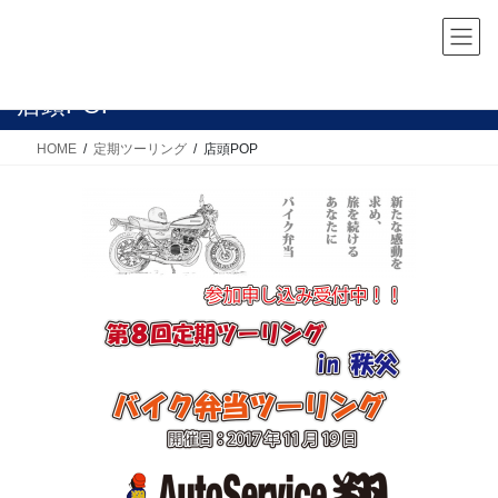
コ
ナ
ン
ビ
テ
ゲ
ン
ー
店頭POP
ツ
シ
へ
ョ
HOME
定期ツーリング
店頭POP
ス
ン
キ
に
ッ
移
プ
動