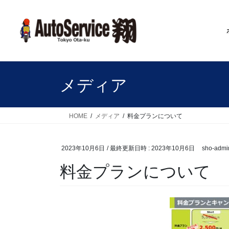
コ
ナ
ン
ビ
テ
ゲ
ン
ー
ツ
シ
へ
ョ
ス
ン
メディア
キ
に
ッ
移
プ
動
HOME
メディア
料金プランについて
2023年10月6日
/ 最終更新日時 :
2023年10月6日
sho-admi
料金プランについて