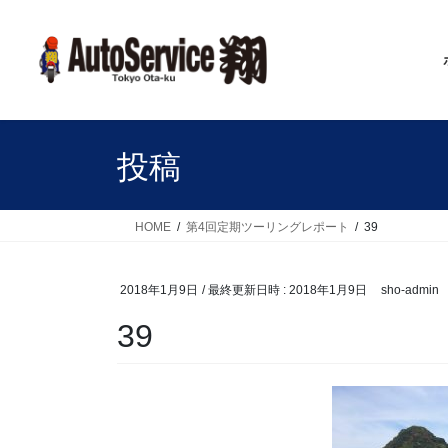
コ
ナ
ン
ビ
テ
ゲ
ン
ー
ツ
シ
へ
ョ
ス
ン
投稿
キ
に
ッ
移
プ
動
HOME
第4回定期ツーリングレポート
39
2018年1月9日
/ 最終更新日時 :
2018年1月9日
sho-admin
39