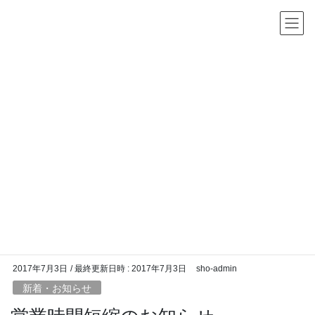
コ
ナ
ン
ビ
テ
ゲ
ン
ー
ツ
シ
へ
ョ
ス
ン
キ
に
ッ
移
プ
動
新着・お知らせ
HOME
新着・お知らせ
営業時間短縮のお知らせ
2017年7月3日
/ 最終更新日時 :
2017年7月3日
sho-admin
新着・お知らせ