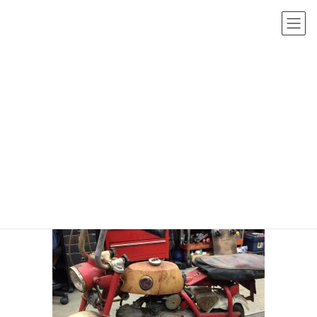
コ
ナ
ン
ビ
テ
ゲ
ン
ー
投稿
ツ
シ
へ
ョ
HOME
☆復活せよ！モンキー初期型 Z50M☆
IMG_3770
ス
ン
キ
に
2017年10月5日
/ 最終更新日時 :
2017年10月5日
sho-admin
ッ
移
IMG_3770
プ
動