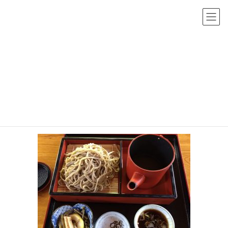
コ
ナ
ン
ビ
テ
ゲ
ン
ー
投稿
ツ
シ
へ
ョ
HOME
5月20日定期ツーリング詳細
IMG_3020
ス
ン
キ
に
2018年4月21日
/ 最終更新日時 :
2018年4月21日
sho-admin
ッ
移
IMG_3020
プ
動