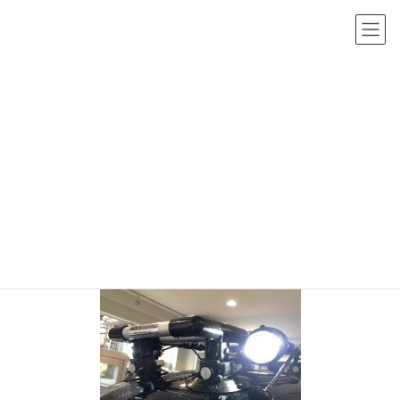
コ
ナ
ン
ビ
テ
ゲ
ン
ー
投稿
ツ
シ
へ
ョ
HOME
トリシティルーフ ハイマウントキャリア
img_6141
ス
ン
キ
に
2020年1月18日
/ 最終更新日時 :
2020年1月18日
sho-admin
ッ
移
img_6141
プ
動