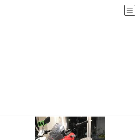
コ
ナ
ン
ビ
テ
ゲ
ン
ー
投稿
ツ
シ
へ
ョ
HOME
ADV150 入荷しました！
ス
ン
d999370d-4e6f-4b49-a8a7-e05bc1662747-5168-
0000040372680210_file
キ
に
ッ
移
2020年2月10日
/ 最終更新日時 :
2020年2月10日
sho-admin
プ
動
d999370d-4e6f-4b49-a8a7-
e05bc1662747-5168-
0000040372680210_file