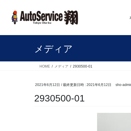
コ
ナ
ン
ビ
テ
ゲ
ン
ー
ツ
シ
へ
ョ
ス
ン
メディア
キ
に
ッ
移
プ
動
HOME
メディア
2930500-01
2021年6月12日
/ 最終更新日時 :
2021年6月12日
sho-admi
2930500-01