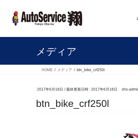
コ
ナ
ン
ビ
テ
ゲ
ン
ー
ツ
シ
へ
ョ
ス
ン
メディア
キ
に
ッ
移
プ
動
HOME
メディア
btn_bike_crf250l
2017年6月18日
/ 最終更新日時 :
2017年6月18日
sho-admi
btn_bike_crf250l