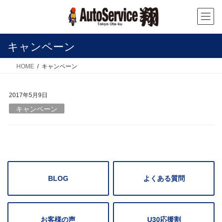
コ
ナ
ン
ビ
テ
ゲ
ン
ー
キャンペーン
ツ
シ
へ
ョ
HOME
キャンペーン
ス
ン
キ
に
2017年5月9日
ッ
移
キャンペーン
プ
動
BLOG
よくある質問
お客様の声
U30応援割