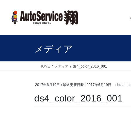
コ
ナ
ン
ビ
テ
ゲ
ン
ー
ツ
シ
へ
ョ
ス
ン
メディア
キ
に
ッ
移
プ
動
HOME
メディア
ds4_color_2016_001
2017年6月19日
/ 最終更新日時 :
2017年6月19日
sho-admi
ds4_color_2016_001