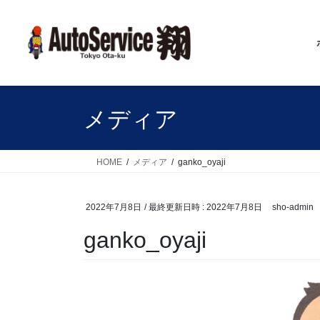
コ
ナ
ン
ビ
テ
ゲ
ン
ー
ツ
シ
へ
ョ
ス
ン
メディア
キ
に
ッ
移
プ
動
HOME
メディア
ganko_oyaji
2022年7月8日
/ 最終更新日時 :
2022年7月8日
sho-admin
ganko_oyaji