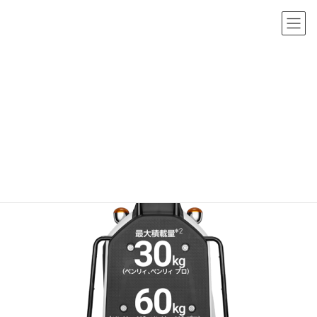
コ
ナ
ン
ビ
テ
ゲ
ン
ー
メディア
ツ
シ
へ
ョ
HOME
メディア
image-10
ス
ン
キ
に
2021年6月13日
/ 最終更新日時 :
2021年6月13日
sho-admin
ッ
移
image-10
プ
動