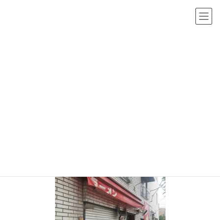
コ
ナ
ン
ビ
テ
ゲ
ン
ー
メディア
ツ
シ
へ
ョ
HOME
メディア
img_20200927_1430494307689391845234896.jpg
ス
ン
キ
に
2020年9月27日
/ 最終更新日時 :
2020年9月27日
sho-admin
ッ
移
img_20200927_1430494307689391
プ
動
845234896.jpg