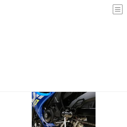
コ
ナ
ン
ビ
テ
ゲ
ン
ー
メディア
ツ
シ
へ
ョ
HOME
メディア
IMG_20210408_205546.jpg
ス
ン
キ
に
2021年4月9日
/ 最終更新日時 :
2021年4月9日
sho-admin
ッ
移
IMG_20210408_205546.jpg
プ
動