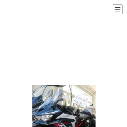
コ
ナ
ン
ビ
テ
ゲ
ン
ー
メディア
ツ
シ
へ
ョ
HOME
メディア
img_20210718_1433428793488270942808147.jpg
ス
ン
キ
に
2021年7月30日
/ 最終更新日時 :
2021年7月30日
sho-admin
ッ
移
img_20210718_1433428793488270
プ
動
942808147.jpg