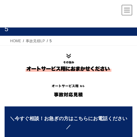
コ
ナ
ン
ビ
テ
ゲ
ン
ー
5
ツ
シ
へ
ョ
HOME
事故見積LP
5
ス
ン
キ
に
ッ
移
プ
動
＼今すぐ相談！お急ぎの方はこちらにお電話ください
／