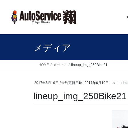
コ
ナ
ン
ビ
テ
ゲ
ン
ー
ツ
シ
へ
ョ
ス
ン
メディア
キ
に
ッ
移
プ
動
HOME
メディア
lineup_img_250Bike21
2017年6月19日
/ 最終更新日時 :
2017年6月19日
sho-admi
lineup_img_250Bike21