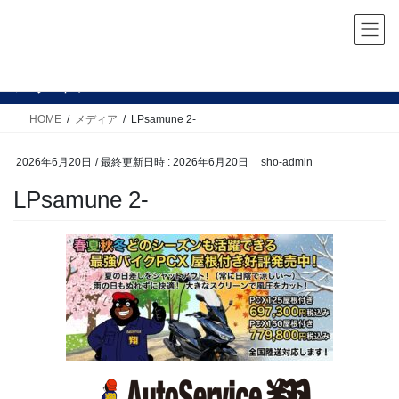
コ
ナ
ン
ビ
テ
ゲ
ン
ー
メディア
ツ
シ
へ
ョ
HOME
メディア
LPsamune 2-
ス
ン
キ
に
2026年6月20日
/ 最終更新日時 :
2026年6月20日
sho-admin
ッ
移
LPsamune 2-
プ
動