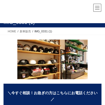
コ
ナ
ン
ビ
テ
ゲ
ン
ー
IMG_0331 (1)
ツ
シ
へ
ョ
HOME
新車販売
IMG_0331 (1)
ス
ン
キ
に
ッ
移
プ
動
＼今すぐ相談！お急ぎの方はこちらにお電話ください
／