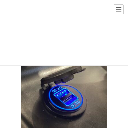
コ
ナ
ン
ビ
テ
ゲ
ン
ー
line_oa_chat_230908_170612_group_0
ツ
シ
へ
ョ
HOME
レンタルバイク
line_oa_chat_230908_170612_group_0
ス
ン
キ
に
ッ
移
プ
動