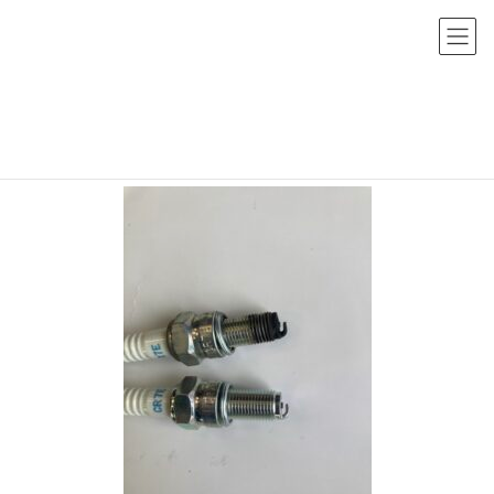
コ
ナ
ン
ビ
テ
ゲ
ン
ー
teikitenken_05
ツ
シ
へ
ョ
HOME
サービス
定期点検
teikitenken_05
ス
ン
キ
に
ッ
移
プ
動