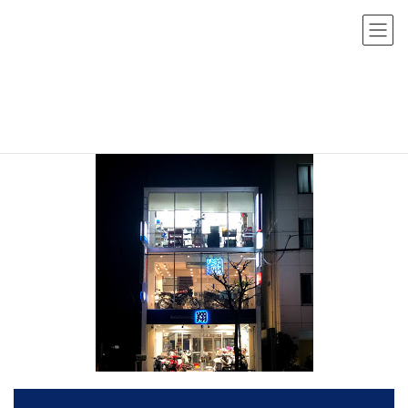
コ
ナ
ン
ビ
テ
ゲ
ン
ー
gaikan_night_01
ツ
シ
へ
ョ
HOME
お店について
gaikan_night_01
ス
ン
キ
に
ッ
移
プ
動