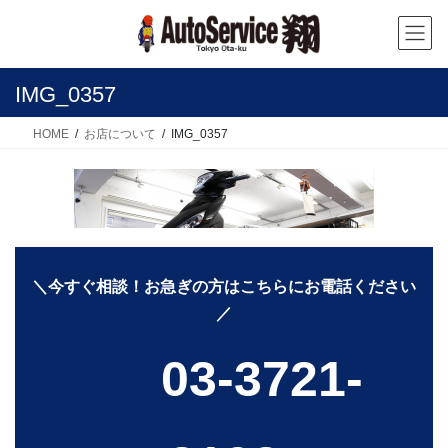
コ
ナ
ン
ビ
テ
ゲ
ン
ー
IMG_0357
ツ
シ
へ
ョ
HOME
お店について
IMG_0357
ス
ン
キ
に
ッ
移
プ
動
＼今すぐ相談！お急ぎの方はこちらにお電話ください
／
03-3721-