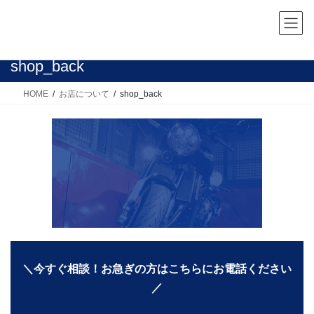
コ
ナ
ン
ビ
テ
ゲ
ン
ー
shop_back
ツ
シ
へ
ョ
HOME
お店について
shop_back
ス
ン
キ
に
ッ
移
プ
動
＼今すぐ相談！お急ぎの方はこちらにお電話ください
／