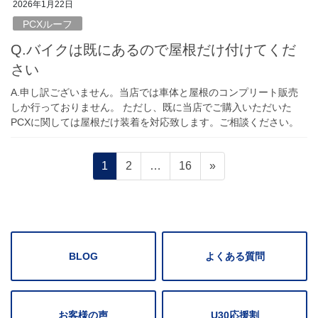
2026年1月22日
PCXルーフ
Q.バイクは既にあるので屋根だけ付けてくだ
さい
A.申し訳ございません。当店では車体と屋根のコンプリート販売
しか行っておりません。 ただし、既に当店でご購入いただいた
PCXに関しては屋根だけ装着を対応致します。ご相談ください。
投
固
固
固
1
2
…
16
»
稿
定
定
定
の
ペ
ペ
ペ
ペ
ー
ー
ー
ー
ジ
ジ
ジ
ジ
送
BLOG
よくある質問
り
お客様の声
U30応援割