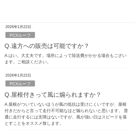
A。はい。できます。 通常のPCX125と同じでシートに2人乗車で
きます。屋根に囲われてるので男性2人だと窮屈かと思います。
2026年1月22日
PCXルーフ
Q.遠方への販売は可能ですか？
A.はい。大丈夫です。場所によって陸送費がかかる場合もござい
ます。ご相談ください。
2026年1月22日
PCXルーフ
Q.屋根付きって風に煽られますか？
A.屋根がついていないほうが風の抵抗は受けにくいですが、屋根
付きだからと言って走行不可能なほど煽られないと思います。 普
通に走行するには支障はないですが、風が強い日はスピードを落
とすことをオススメ致します。