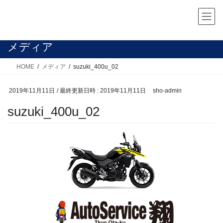
コ
ナ
ン
ビ
テ
ゲ
ン
ー
メディア
ツ
シ
へ
ョ
HOME
メディア
suzuki_400u_02
ス
ン
キ
に
2019年11月11日
/ 最終更新日時 :
2019年11月11日
sho-admin
ッ
移
suzuki_400u_02
プ
動