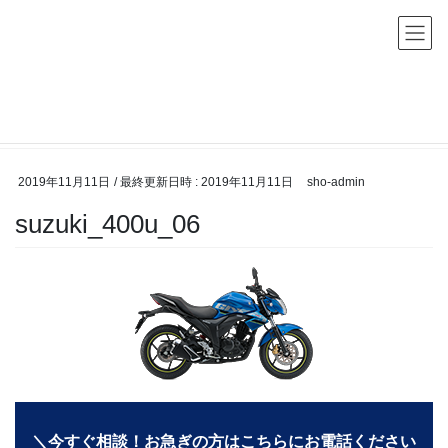
コ
ナ
ン
ビ
テ
ゲ
ン
ー
メディア
ツ
シ
へ
ョ
HOME
メディア
suzuki_400u_06
ス
ン
キ
に
2019年11月11日
/ 最終更新日時 :
2019年11月11日
sho-admin
ッ
移
suzuki_400u_06
プ
動
＼今すぐ相談！お急ぎの方はこちらにお電話ください