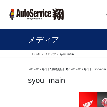
コ
ナ
ン
ビ
テ
ゲ
ン
ー
ツ
シ
へ
ョ
ス
ン
メディア
キ
に
ッ
移
プ
動
HOME
メディア
syou_main
2019年12月6日
/ 最終更新日時 :
2019年12月6日
sho-admi
syou_main