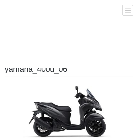
コ
ナ
ン
ビ
テ
ゲ
ン
ー
メディア
ツ
シ
へ
ョ
HOME
メディア
yamaha_400u_06
ス
ン
キ
に
2019年11月11日
/ 最終更新日時 :
2019年11月11日
sho-admin
ッ
移
yamaha_400u_06
プ
動