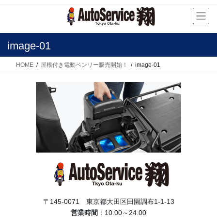
コ
ナ
ン
ビ
テ
ゲ
ン
ー
image-01
ツ
シ
へ
ョ
HOME
屋根付き電動ベンリー販売開始！
image-01
ス
ン
キ
に
ッ
移
プ
動
〒145-0071 東京都大田区田園調布1-1-13
営業時間
：10:00～24:00