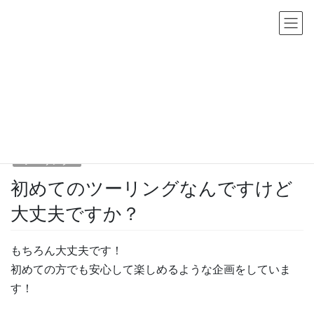
コ
ナ
ン
ビ
テ
ゲ
ン
ー
FAQs
ツ
シ
へ
ョ
HOME
FAQs
ツーリング
ス
ン
初めてのツーリングなんですけど大丈夫ですか？
キ
に
ッ
移
2017年6月17日
/ 最終更新日時 :
2017年6月17日
sho-admin
プ
動
ツーリング
初めてのツーリングなんですけど
大丈夫ですか？
もちろん大丈夫です！
初めての方でも安心して楽しめるような企画をしていま
す！